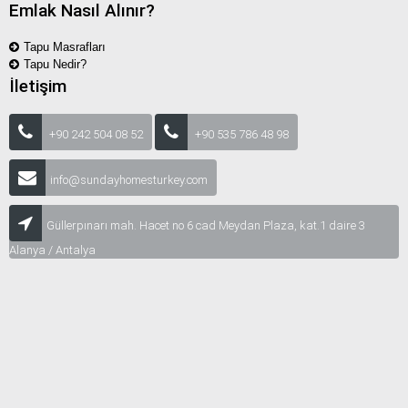
Emlak Nasıl Alınır?
Tapu Masrafları
Tapu Nedir?
İletişim
+90 242 504 08 52
+90 535 786 48 98
info@sundayhomesturkey.com
Güllerpınarı mah. Hacet no 6 cad Meydan Plaza, kat.1 daire 3
Alanya / Antalya