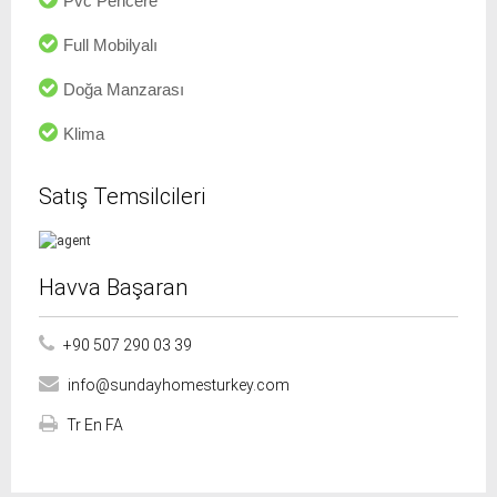
Pvc Pencere
Full Mobilyalı
Doğa Manzarası
Klima
Satış Temsilcileri
Havva Başaran
+90 507 290 03 39
info@sundayhomesturkey.com
Tr En FA