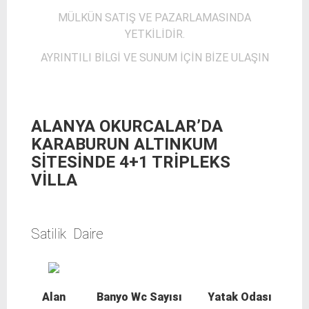
MÜLKÜN SATIŞ VE PAZARLAMASINDA
YETKİLİDİR.
AYRINTILI BİLGİ VE SUNUM İÇİN BİZE ULAŞIN
ALANYA OKURCALAR’DA
KARABURUN ALTINKUM
SİTESİNDE 4+1 TRİPLEKS
VİLLA
Satilik Daire
Alan
Banyo Wc Sayısı
Yatak Odası