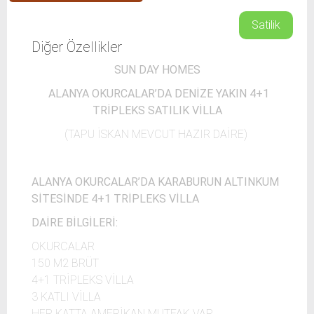
Satilik
Diğer Özellikler
SUN DAY HOMES
ALANYA OKURCALAR’DA DENİZE YAKIN 4+1
TRİPLEKS SATILIK VİLLA
(TAPU İSKAN MEVCUT HAZIR DAİRE)
ALANYA OKURCALAR’DA KARABURUN ALTINKUM
SİTESİNDE 4+1 TRİPLEKS VİLLA
DAİRE BİLGİLERİ:
OKURCALAR
150 M2 BRÜT
4+1 TRİPLEKS VİLLA
3 KATLI VİLLA
HER KATTA AMERİKAN MUTFAK VAR