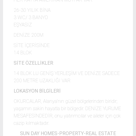
26-30 YILIK BİNA
3 WC/ 3 BANYO
EŞYASİZ
DENİZE 200M
SİTE İÇERİSİNDE
14 BLOK
SİTE ÖZELLİKLER
:
14 BLOK LU GENİŞ YERLEŞİM VE DENİZE SADECE
200 METRE UZAKLIĞI VAR
LOKASYON BİLGİLERİ
OKURCALAR, Alanya'nın güzel bölgelerinden biridir;
yaşamın sakin hayatla bir bölgedir. DENİZE YURUME
MESAFESİNDEDİR, onu yatırımcılar ve aileler için çok
cazip kılmaktadır.
SUN DAY HOMES-PROPERTY-REAL ESTATE