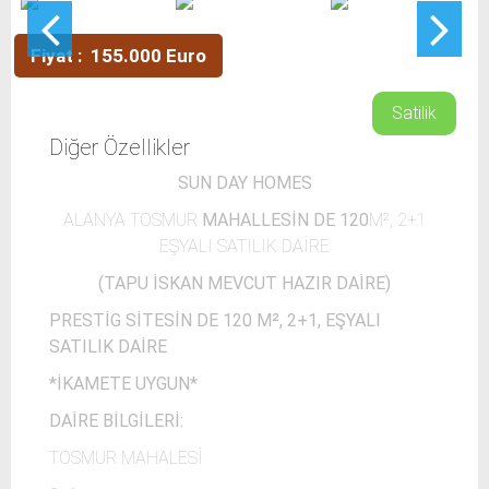
Fiyat : 155.000 Euro
Satilik
Diğer Özellikler
SUN DAY HOMES
ALANYA TOSMUR
MAHALLESİN DE 120
M², 2+1
EŞYALI SATILIK DAİRE
(TAPU İSKAN MEVCUT HAZIR DAİRE)
PRESTİG SİTESİN DE 120 M², 2+1, EŞYALI
SATILIK DAİRE
*İKAMETE UYGUN*
DAİRE BİLGİLERİ:
TOSMUR MAHALESİ