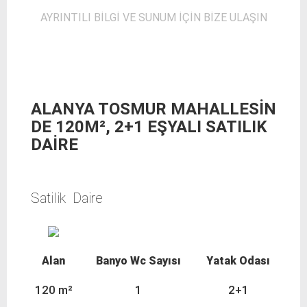
AYRINTILI BİLGİ VE SUNUM İÇİN BİZE ULAŞIN
ALANYA TOSMUR MAHALLESİN
DE 120M², 2+1 EŞYALI SATILIK
DAİRE
Satilik Daire
Alan
Banyo Wc Sayısı
Yatak Odası
120 m²
1
2+1