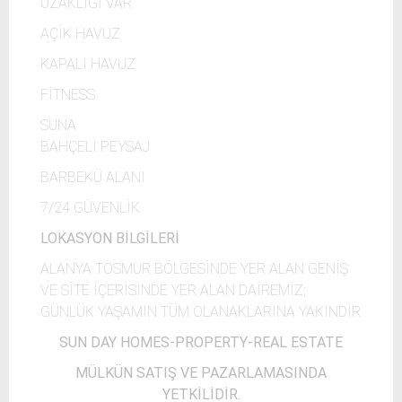
UZAKLIĞI VAR
AÇİK HAVUZ
KAPALI HAVUZ
FİTNESS
SUNA
BAHÇELİ PEYSAJ
BARBEKÜ ALANI
7/24 GÜVENLİK
LOKASYON BİLGİLERİ
ALANYA TOSMUR BÖLGESİNDE YER ALAN GENİŞ
VE SİTE İÇERİSİNDE YER ALAN DAİREMİZ;
GÜNLÜK YAŞAMIN TÜM OLANAKLARINA YAKINDİR
SUN DAY HOMES-PROPERTY-REAL ESTATE
MÜLKÜN SATIŞ VE PAZARLAMASINDA
YETKİLİDİR.