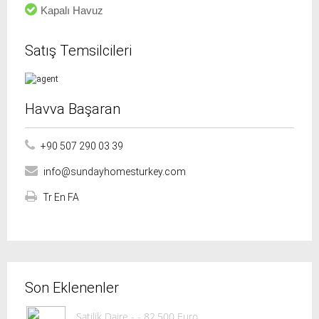
Kapalı Havuz
Satış Temsilcileri
Havva Başaran
+90 507 290 03 39
info@sundayhomesturkey.com
Tr En FA
Son Eklenenler
Satilik Daire - - 82.500 Euro