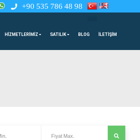
+90 535 786 48 98
HIZMETLERIMIZ
SATILIK
BLOG
İLETIŞIM