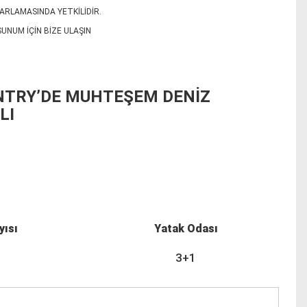
ARLAMASINDA YETKİLİDİR.
 SUNUM İÇİN BİZE ULAŞIN
UNTRY’DE MUHTEŞEM DENİZ
LI
yısı
Yatak Odası
3+1