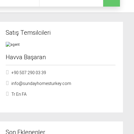
Satış Temsilcileri
Havva Başaran
+90 507 290 03 39
info@sundayhomesturkey.com
Tr En FA
Son Eklenenler