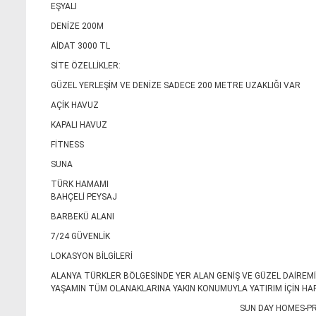
EŞYALI
DENİZE 200M
AİDAT 3000 TL
SİTE ÖZELLİKLER:
GÜZEL YERLEŞİM VE DENİZE SADECE 200 METRE UZAKLIĞI VAR
AÇİK HAVUZ
KAPALI HAVUZ
FİTNESS
SUNA
TÜRK HAMAMI
BAHÇELİ PEYSAJ
BARBEKÜ ALANI
7/24 GÜVENLİK
LOKASYON BİLGİLERİ
ALANYA TÜRKLER BÖLGESİNDE YER ALAN GENİŞ VE GÜZEL DAİREMİ
YAŞAMIN TÜM OLANAKLARINA YAKIN KONUMUYLA YATIRIM İÇİN HAR
SUN DAY HOMES-P