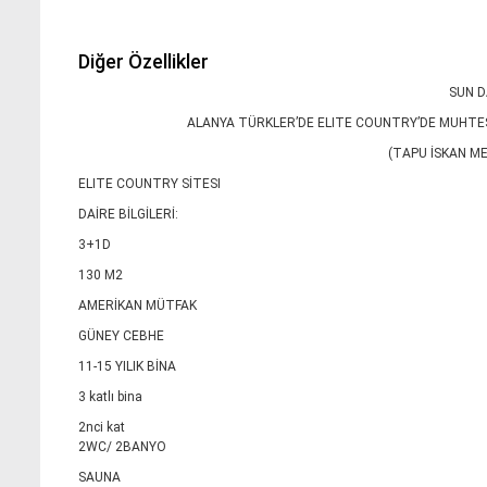
Diğer Özellikler
SUN D
ALANYA TÜRKLER’DE ELITE COUNTRY’DE MUHTEŞ
(TAPU İSKAN M
ELITE COUNTRY SİTESI
DAİRE BİLGİLERİ:
3+1D
130 M2
AMERİKAN MÜTFAK
GÜNEY CEBHE
11-15 YILIK BİNA
3 katlı bina
2nci kat
2WC/ 2BANYO
SAUNA