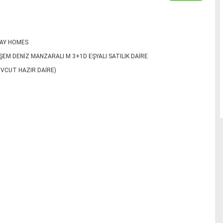
AY HOMES
EM DENİZ MANZARALI M 3+1D EŞYALI SATILIK DAİRE
EVCUT HAZIR DAİRE)