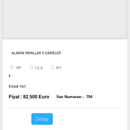
ALANYA PAYALLAR 0 DAİRELER
- M²
1,2,3
3+1
İl :
Emlak Yeri :
Fiyat : 82.500 Euro
İlan Numarası : 704
Detay