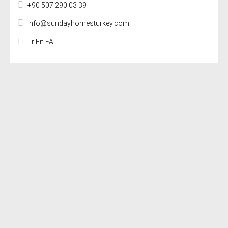
+90 507 290 03 39
info@sundayhomesturkey.com
Tr En FA