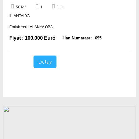
50 M²
1
1+1
İl : ANTALYA
Emlak Yeri : ALANYA OBA
Fiyat : 100.000 Euro
İlan Numarası : 695
Detay