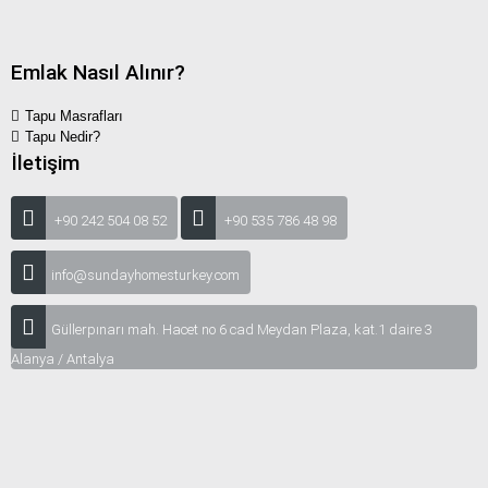
Emlak Nasıl Alınır?
Tapu Masrafları
Tapu Nedir?
İletişim
+90 242 504 08 52
+90 535 786 48 98
info@sundayhomesturkey.com
Güllerpınarı mah. Hacet no 6 cad Meydan Plaza, kat.1 daire 3
Alanya / Antalya