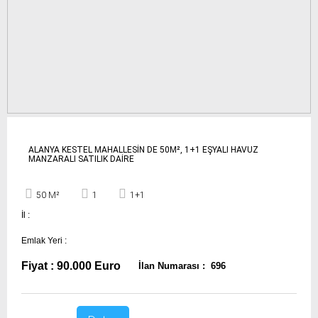
ALANYA KESTEL MAHALLESİN DE 50M², 1+1 EŞYALI HAVUZ
MANZARALI SATILIK DAİRE
50 M²
1
1+1
İl :
Emlak Yeri :
Fiyat : 90.000 Euro
İlan Numarası : 696