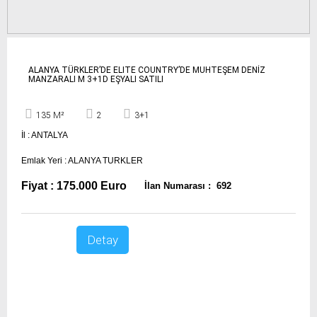
ALANYA TÜRKLER’DE ELITE COUNTRY’DE MUHTEŞEM DENİZ
MANZARALI M 3+1D EŞYALI SATILI
135 M²
2
3+1
İl : ANTALYA
Emlak Yeri : ALANYA TURKLER
Fiyat : 175.000 Euro
İlan Numarası : 692
Detay