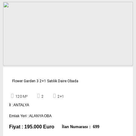
Flower Garden 3 2+1 Satılık Daire Obada
120 M²
2
2+1
İl : ANTALYA
Emlak Yeri : ALANYA OBA
Fiyat : 195.000 Euro
İlan Numarası : 699