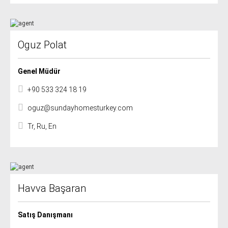
Oguz Polat
Genel Müdür
+90 533 324 18 19
oguz@sundayhomesturkey.com
Tr, Ru, En
Havva Başaran
Satış Danışmanı