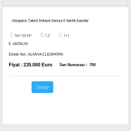
Cleopatra Taksit İmkanlı Denize 0 Satılık Daireler
56-135 M²
1,2
1+1
İl : ANTALYA
Emlak Yeri : ALANYA CLEOPATRA
Fiyat : 235.000 Euro
İlan Numarası : 700
Detay