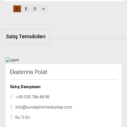
1
2
3
»
Satış Temsilcileri
Ekaterina Polat
Satış Danışmanı
-+90 535 786 48 98
info@sundayhomesturkey.com
Ru Tr En