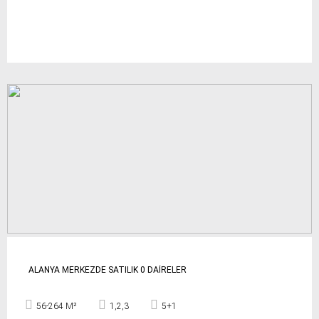
ALANYA MERKEZDE SATILIK 0 DAİRELER
56-264 M²
1,2,3
5+1