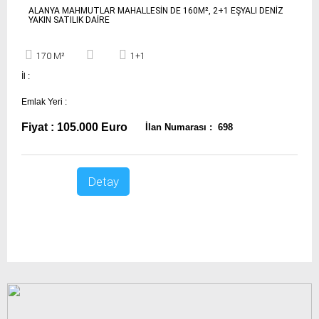
ALANYA MAHMUTLAR MAHALLESİN DE 160M², 2+1 EŞYALI DENİZ
YAKIN SATILIK DAİRE
170 M²
1+1
İl :
Emlak Yeri :
Fiyat : 105.000 Euro
İlan Numarası : 698
Detay