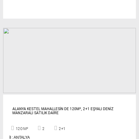
ALANYA KESTEL MAHALLESİN DE 120M², 2+1 EŞYALI DENİZ
MANZARALI SATILIK DAİRE
120 M²
2
2+1
İl : ANTALYA