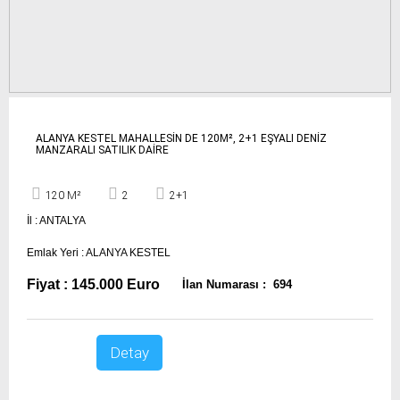
ALANYA KESTEL MAHALLESİN DE 120M², 2+1 EŞYALI DENİZ
MANZARALI SATILIK DAİRE
120 M²
2
2+1
İl : ANTALYA
Emlak Yeri : ALANYA KESTEL
Fiyat : 145.000 Euro
İlan Numarası : 694
Detay