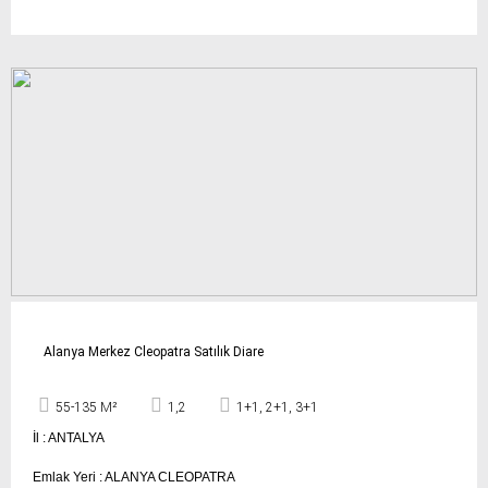
Alanya Merkez Cleopatra Satılık Diare
55-135 M²
1,2
1+1, 2+1, 3+1
İl : ANTALYA
Emlak Yeri : ALANYA CLEOPATRA