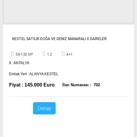
KESTEL SATILIK DOĞA VE DENİZ MANARALI 0 DAİRELER
56-135 M²
1,2
4+1
İl : ANTALYA
Emlak Yeri : ALANYA KESTEL
Fiyat : 145.000 Euro
İlan Numarası : 702
Detay