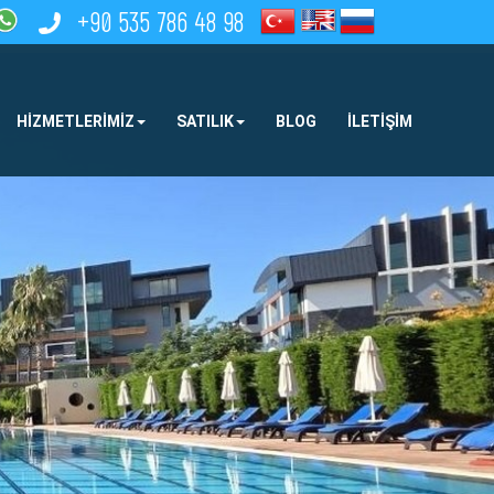
+90 535 786 48 98
HIZMETLERIMIZ
SATILIK
BLOG
İLETIŞIM