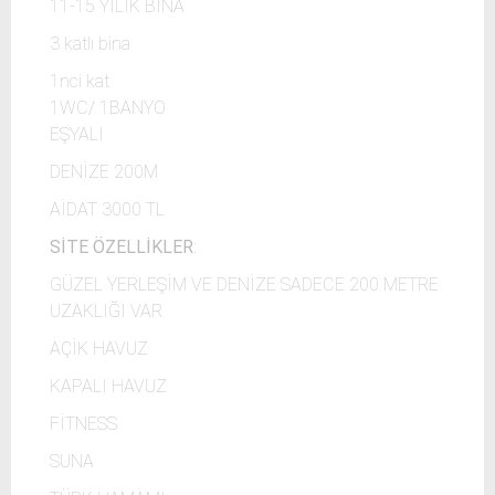
11-15 YILIK BİNA
3 katlı bina
1nci kat
1WC/ 1BANYO
EŞYALI
DENİZE 200M
AİDAT 3000 TL
SİTE ÖZELLİKLER
:
GÜZEL YERLEŞİM VE DENİZE SADECE 200 METRE
UZAKLIĞI VAR
AÇİK HAVUZ
KAPALI HAVUZ
FİTNESS
SUNA