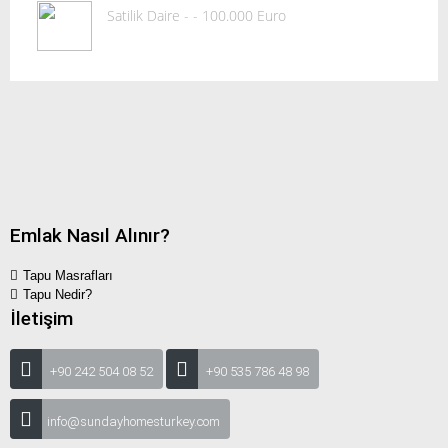
Satilik Daire - - 100.000 Euro
Emlak Nasıl Alınır?
Tapu Masrafları
Tapu Nedir?
İletişim
+90 242 504 08 52
+90 535 786 48 98
info@sundayhomesturkey.com