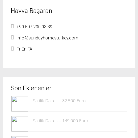
Havva Başaran
+90 507 290 03 39
info@sundayhomesturkey.com
Tr En FA
Son Eklenenler
Satilik Daire - - 82.500 Euro
Satilik Daire - - 149.000 Euro