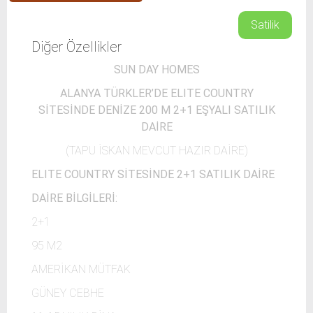
Satilik
Diğer Özellikler
SUN DAY HOMES
ALANYA TÜRKLER’DE ELITE COUNTRY
SİTESİNDE DENİZE 200 M 2+1 EŞYALI SATILIK
DAİRE
(TAPU İSKAN MEVCUT HAZIR DAİRE)
ELITE COUNTRY SİTESİNDE 2+1 SATILIK DAİRE
DAİRE BİLGİLERİ:
2+1
95 M2
AMERİKAN MÜTFAK
GÜNEY CEBHE