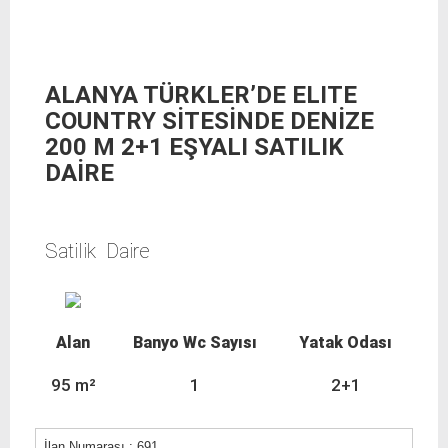
ALANYA TÜRKLER’DE ELITE
COUNTRY SİTESİNDE DENİZE
200 M 2+1 EŞYALI SATILIK
DAİRE
Satilik Daire
Alan
Banyo Wc Sayısı
Yatak Odası
95 m²
1
2+1
İlan Numarası : 691